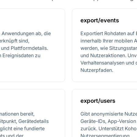
export/events
n Anwendungen ab, die
Exportiert Rohdaten auf 
rknüpft sind,
innerhalb Ihrer mobilen
und Plattformdetails.
werden, wie Sitzungsstar
n Ereignisdaten zu
und Nutzeraktionen. Unve
Verhaltensanalysen und 
Nutzerpfaden.
export/users
rmationen bereit,
Gibt anonymisierte Nutze
itpunkt, Gerätedetails
Geräte-IDs, App-Version
icht eine fundierte
zurück. Unterstützt Koh
ts und der
Nutzersegmentierung.