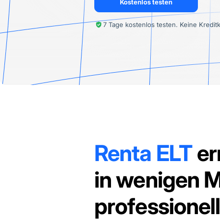
Kostenlos testen
7 Tage kostenlos testen. Keine Kreditk
Renta ELT
er
in wenigen M
professionell