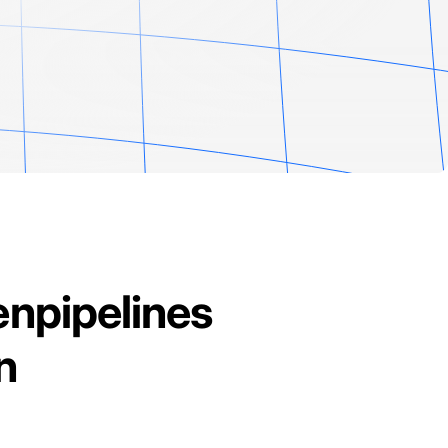
enpipelines
n