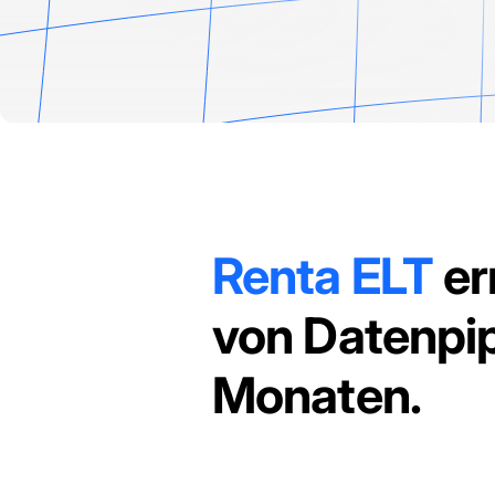
Renta ELT
er
von Datenpip
Monaten.