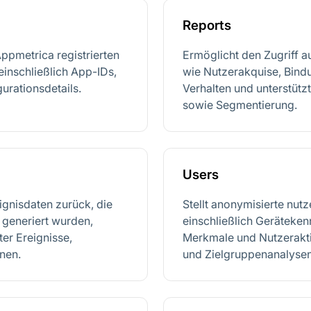
Reports
Appmetrica registrierten
Ermöglicht den Zugriff a
inschließlich App-IDs,
wie Nutzerakquise, Bindu
urationsdetails.
Verhalten und unterstüt
sowie Segmentierung.
Users
ignisdaten zurück, die
Stellt anonymisierte nut
 generiert wurden,
einschließlich Geräteke
ter Ereignisse,
Merkmale und Nutzerakti
nen.
und Zielgruppenanalysen