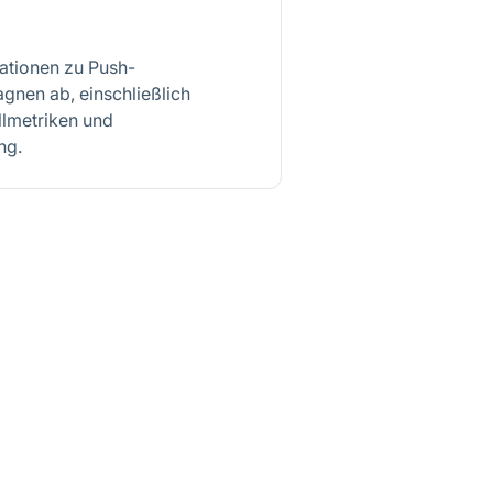
mationen zu Push-
nen ab, einschließlich
lmetriken und
ng.