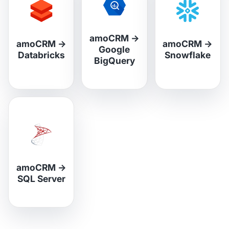
amoCRM
→
amoCRM
→
amoCRM
→
Google
Databricks
Snowflake
BigQuery
amoCRM
→
SQL Server