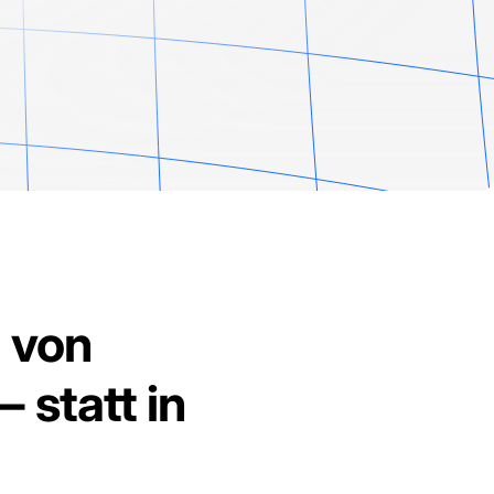
g von
 statt in