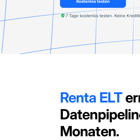
Kostenlos testen
7 Tage kostenlos testen. Keine Kreditk
Renta ELT
er
Datenpipelin
Monaten.